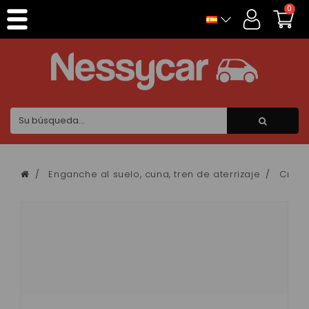
Panel de gestión de cookies
0
Enganche al suelo, cuna, tren de aterrizaje
Crema