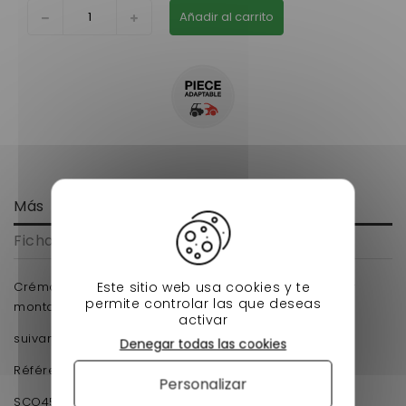
Añadir al carrito
Más
Ficha técnica
Este sitio web usa cookies y te
Crémaillère de direction Microcar MGO 1, MGO 2 (1er
permite controlar las que deseas
montage) voiture sans permis
activar
suivant n° de châssis
Denegar todas las cookies
Référence d'origine : 1005944
Personalizar
SCO450014