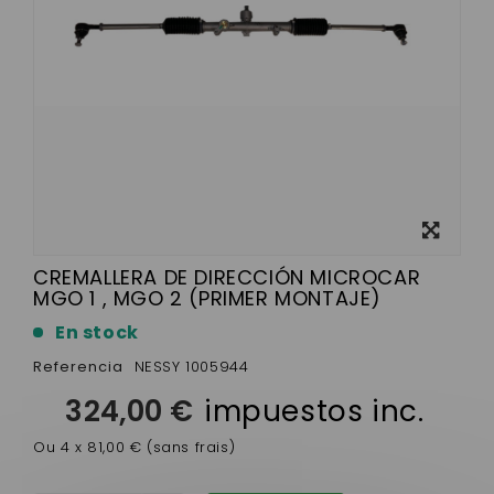
Ver más
grande
CREMALLERA DE DIRECCIÓN MICROCAR
MGO 1 , MGO 2 (PRIMER MONTAJE)
En stock
Referencia
NESSY 1005944
324,00 €
impuestos inc.
Ou 4 x 81,00 € (sans frais)