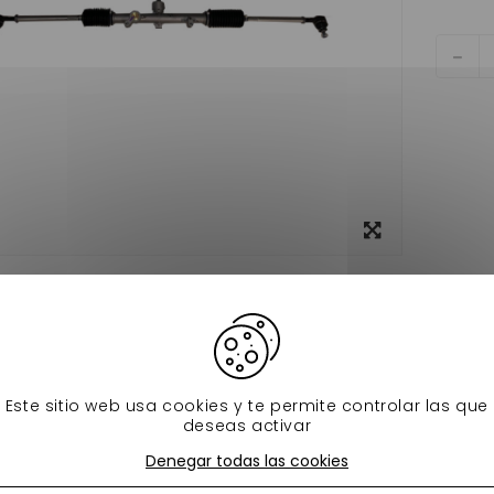
Ver más
grande
Ficha técnica
e de direction Microcar MGO 2 , M8 , F8C , Ligier JS RC voiture
d'origine: 1010069
Este sitio web usa cookies y te permite controlar las que
deseas activar
s productos en la misma categoría:
Denegar todas las cookies