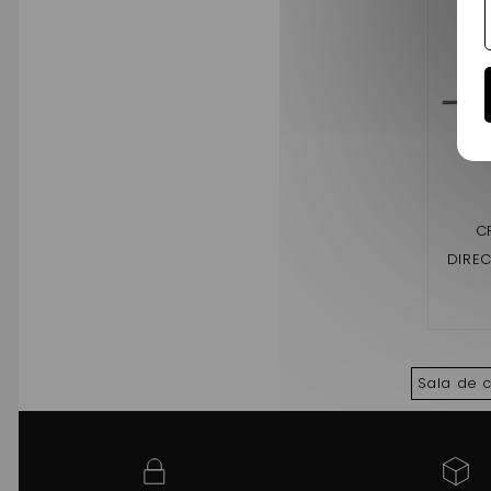
C
DIREC
741 ,7
,SCO
Sala de 