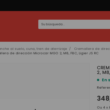
nche al suelo, cuna, tren de aterrizaje
Cremallera de direc
lera de dirección Microcar MGO 2, M8, F8C, Ligier JS RC
CREM
2, M8
En 
Refere
348
Ou 4 x 