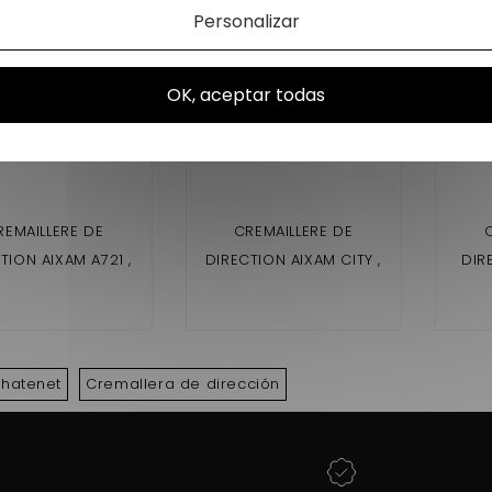
Personalizar
OK, aceptar todas
REMAILLERE DE
CREMAILLERE DE
TION AIXAM A721 ,
DIRECTION AIXAM CITY ,
DIR
51 ,CITY , ROADLINE
CROSSLINE , CROSSOVER
MONT
UTY , CROSSLINE
( GAMME IMPULSION
2EME MONTAGE , VISION,
SENSATION )
chatenet
Cremallera de dirección