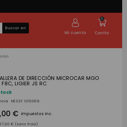
0
Buscar en
Mi cuenta
Carrito
ción
ALLERA DE DIRECCIÓN MICROCAR MGO
, F8C, LIGIER JS RC
stock
ncia
NESSY 1010069
,00 €
impuestos inc.
87,00 € (sans frais)