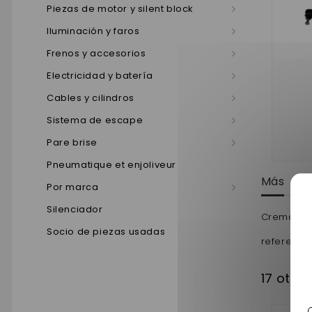
Piezas de motor y silent block
Iluminación y faros
Frenos y accesorios
Electricidad y batería
Cables y cilindros
Sistema de escape
Pare brise
Pneumatique et enjoliveur
Más
Por marca
Silenciador
Cremailler
Socio de piezas usadas
reference 
17 otro