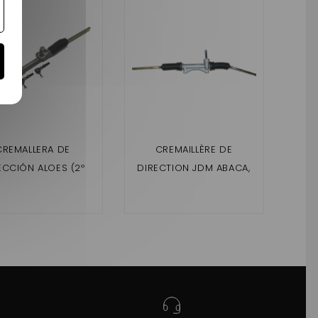
CREMALLERA DE
CREMAILLÈRE DE
ECCIÓN ALOES (2º
DIRECTION JDM ABACA,
DI
AJE) ,JDM ROXSY /
ALOES (1ER MONTAGE)
2
XHEOS