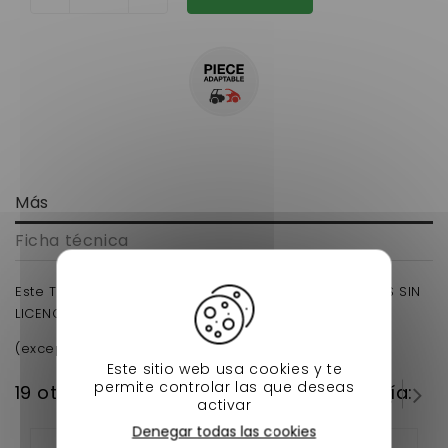
Más
Ficha técnica
Este TORNILLO PARA FIJAR LOS DISCOS DE LOS COCHES SIN
LICENCIA se vende individualmente.
(excepto aixam y chatenet media y
Stella)
Este sitio web usa cookies y te
permite controlar las que deseas
19 otros productos en la misma categoría:
activar
Denegar todas las cookies