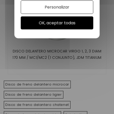
Personalizar
OK, aceptar todas
DISCO DELANTERO MICROCAR VIRGO 1, 2, 3 DIAM
170 MM / MC1/MC2 (1 CONJUNTO), JDM TITANIUM
Disco de freno delantero microcar
Disco de freno delantero ligier
Disco de freno delantero chatenet