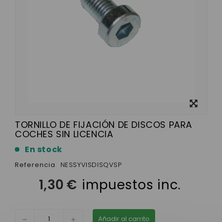
Ver más
grande
TORNILLO DE FIJACIÓN DE DISCOS PARA
COCHES SIN LICENCIA
En stock
Referencia
NESSYVISDISQVSP
1,30 €
impuestos inc.
Añadir al carrito