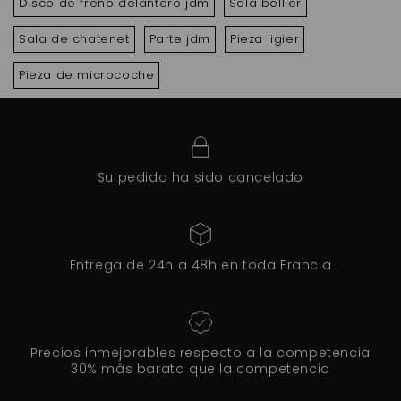
Disco de freno delantero jdm
Sala bellier
Sala de chatenet
Parte jdm
Pieza ligier
Pieza de microcoche
Su pedido ha sido cancelado
Entrega de 24h a 48h en toda Francia
Precios inmejorables respecto a la competencia
30% más barato que la competencia