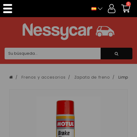
Panel de gestión de cookies
0
Frenos y accesorios
Zapata de freno
Limpiado