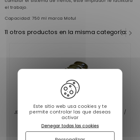
cambiar el sistema de frenos, este limpiador le facilitará
el trabajo.
Capacidad: 750 ml marca Motul
11 otros productos en la misma categoría:
Este sitio web usa cookies y te
permite controlar las que deseas
JEU DE 4 MACHOIRES DE FREIN AIXAM MICROCAR /
activar
LIGIER / JDM / CHATENET DIAMETRE ( TAMBOUR
Denegar todas las cookies
160MM )
Personalizar