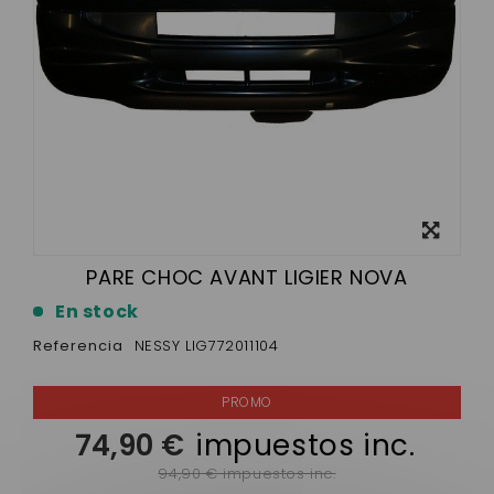
Ver más
grande
PARE CHOC AVANT LIGIER NOVA
En stock
Referencia
NESSY LIG772011104
74,90 €
impuestos inc.
94,90 € impuestos inc.