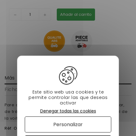
Añadir al carrito
Más
Ficha técnica
Este sitio web usa cookies y te
permite controlar las que deseas
activar
Pare choc avant ligier nova disponible chez Nessy Car,
Denegar todas las cookies
de très bonne qualité a prix CASSER le professionnel de
la voiture sans permis EN ABS pret a peindre .
Personalizar
Réf. Origine
85730