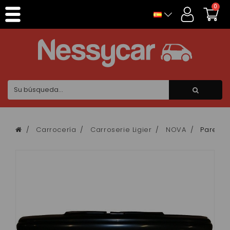
Panel de gestión de cookies
0
Carrocería
Carroserie Ligier
NOVA
Pare ch