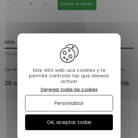
Añadir al carrito
Más
Ficha técnica
Ce rétroviseur se monte sur votre voiture sans permis.
Este sitio web usa cookies y te
permite controlar las que deseas
activar
29 otros productos en la misma categoría:
Denegar todas las cookies
Personalizar
OK, aceptar todas