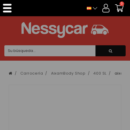
Panel de gestión de cookies
0
Carrocería
AixamBody Shop
400 SL
aixam e