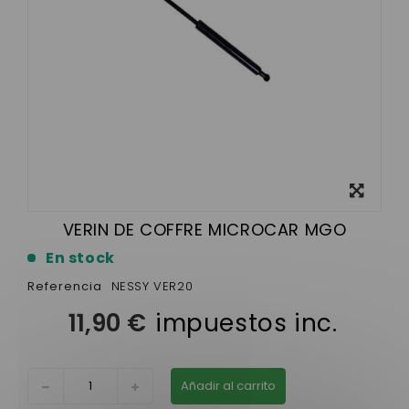
Ver más
grande
VERIN DE COFFRE MICROCAR MGO
En stock
Referencia
NESSY VER20
11,90 €
impuestos inc.
Añadir al carrito