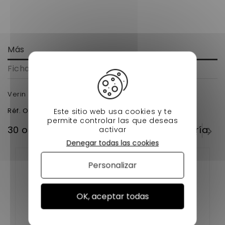
Más
Ficha técnica
Verin de coffre microcar mgo
Réf. Origine
1006494
Este sitio web usa cookies y te
permite controlar las que deseas
30 otros productos en la misma categoría:
activar
Denegar todas las cookies
Personalizar
OK, aceptar todas