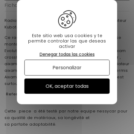
Ficha técnica
Radiateur aluminium pour AIXAM APRES 1997 avec moteur
Kubota
Este sitio web usa cookies y te
Ce radiateur adaptable après 1997 moteur Kubota se
permite controlar las que deseas
monte sur 400 - 400E - 400S - 400SL - 400
activar
Evolution,500.4,721,741,751 aixam city , aixam scouty ,aixam
Denegar todas las cookies
crossline,aixam roadline ,aixam, gto, aixam crossover ,
aixam mega 1 mega 2 coupè jusqu 'en 2016 . Ce radiateur
Personalizar
aixam spécialement conçu pour les voitures sans permis
Aixam fait partis de nos produits qui se vend le plus est
surtout son prix imbattable .
OK, aceptar todas
Reference Origine:
1758072051
Cette piece a été testé par notre equipe nessycar pour
sa qualité de matériaux, sa longévité et
sa parfaite adaptabilité.