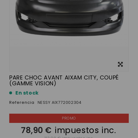
Ver más
grande
PARE CHOC AVANT AIXAM CITY, COUPÉ
(GAMME VISION)
En stock
Referencia
NESSY AIX772002304
78,90 €
impuestos inc.