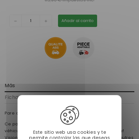
113,90 € impuestos inc.
Añadir al carrito
Más
Ficha técnica
Pare choc avant aixam vision a partir de 2013
Ce pare choc avant monte sur tous les modèles de
véhicules sans permis de la gamme Vision 2014 (sauf
Este sitio web usa cookies y te
permite controlar las que deseas
Vision GTI). De qualité solide et à prix compétitif, d' autres