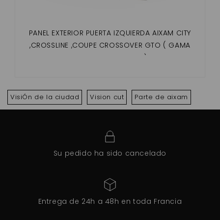
PANEL EXTERIOR PUERTA IZQUIERDA AIXAM CITY
,CROSSLINE ,COUPE CROSSOVER GTO ( GAMA
IMPULSION Y VISION )
VisiÓn de la ciudad
Vision cut
Parte de aixam
Su pedido ha sido cancelado
Entrega de 24h a 48h en toda Francia