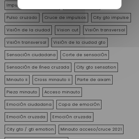
ImpulsiÓn de la ciudad
Corte de pulso
Pulso cruzado
Cruce de impulsos
City gto impulse
VisiÓn de la ciudad
Vision cut
VisiÓn transversal
VisiÓn transversal
VisiÓn de la ciudad gto
SensaciÓn ciudadana
Corte de sensaciÓn
SensaciÓn de lÍnea cruzada
City gto sensation
Minauto ii
Cross minauto ii
Parte de aixam
Pieza minauto
Acceso minauto
EmociÓn ciudadana
Copa de emociÓn
EmociÓn cruzada
EmociÓn cruzada
City gto / gti emotion
Minauto acceso/cruce 2021