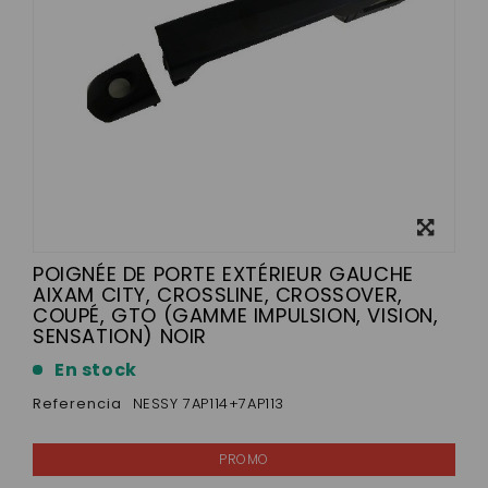
Ver más
grande
POIGNÉE DE PORTE EXTÉRIEUR GAUCHE
AIXAM CITY, CROSSLINE, CROSSOVER,
COUPÉ, GTO (GAMME IMPULSION, VISION,
SENSATION) NOIR
En stock
Referencia
NESSY 7AP114+7AP113