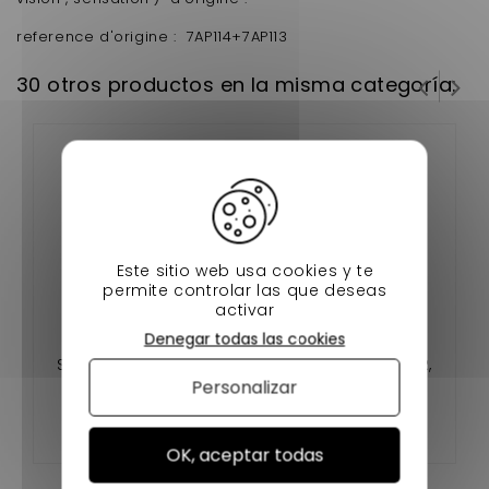
reference d'origine : 7AP114+7AP113
30 otros productos en la misma categoría:
Este sitio web usa cookies y te
permite controlar las que deseas
activar
Denegar todas las cookies
SUPPORT PARE CHOCS AIXAM CITY, CROSSOVER,
Personalizar
CROSSLINE, GTO, COUPE (GAMME IMPULSION)
OK, aceptar todas