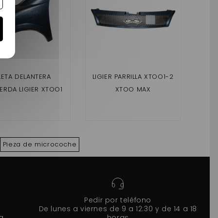
LETA DELANTERA
LIGIER PARRILLA XTOO1-2
CH
IERDA LIGIER XTOO1
XTOO MAX
CA
TOO2 , XTOO MAX
XT
Pieza de microcoche
Pedir por teléfono
De lunes a viernes de 9 a 12:30 y de 14 a 18
a
horas