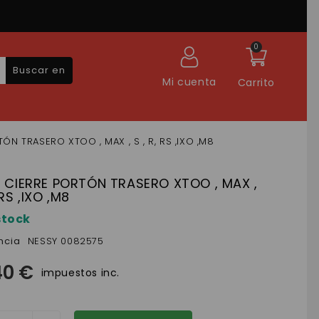
0
Buscar en
Mi cuenta
Carrito
TÓN TRASERO XTOO , MAX , S , R, RS ,IXO ,M8
R CIERRE PORTÓN TRASERO XTOO , MAX ,
 RS ,IXO ,M8
stock
ncia
NESSY 0082575
40 €
impuestos inc.