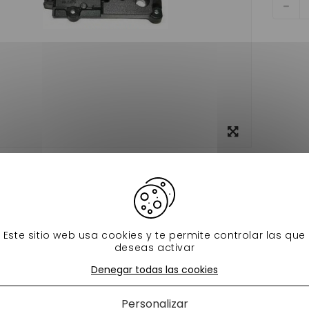
Ver más
grande
Ficha técnica
 HAYON LIGIER XTOO , MAX , S , R, RS ,IXO ,M8 VOITURE SANS PER
Este sitio web usa cookies y te permite controlar las que
s productos en la misma categoría:
deseas activar
Denegar todas las cookies
Personalizar