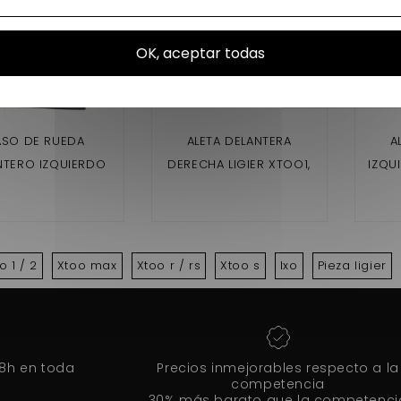
OK, aceptar todas
ASO DE RUEDA
ALETA DELANTERA
A
NTERO IZQUIERDO
DERECHA LIGIER XTOO1,
IZQU
IER XTOO1 XTOO2
XTOO2 , XTOO MAX
,X
XTOO MAX
o 1 / 2
Xtoo max
Xtoo r / rs
Xtoo s
Ixo
Pieza ligier
48h en toda
Precios inmejorables respecto a la
competencia
30% más barato que la competenci