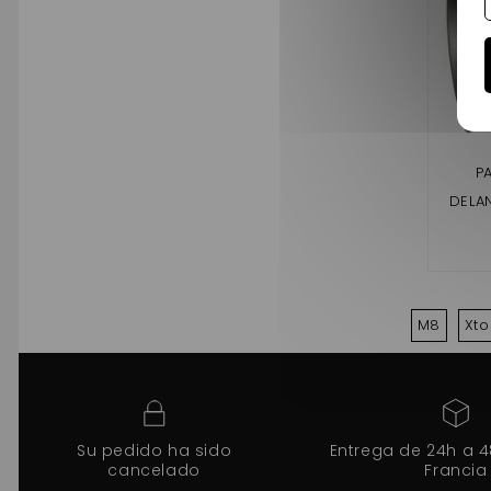
P
DELA
LIG
M8
Xto
Su pedido ha sido
Entrega de 24h a 
cancelado
Francia