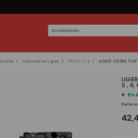
ocería
Carroserie Ligier
XTOO 1 / 2
LIGIER CIERRE POR
LIGIE
S , R,
En 
Refere
42,