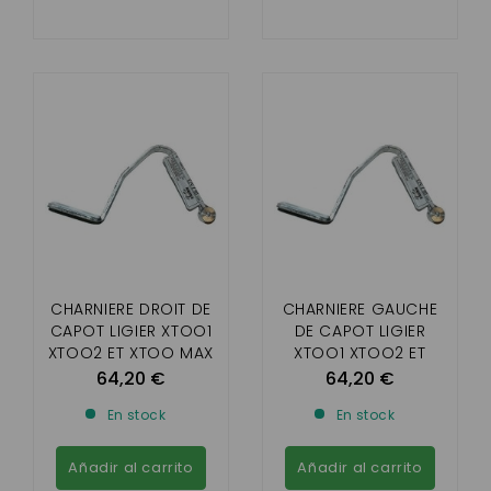
CHARNIERE DROIT DE
CHARNIERE GAUCHE
CAPOT LIGIER XTOO1
DE CAPOT LIGIER
XTOO2 ET XTOO MAX
XTOO1 XTOO2 ET
XTOO MAX
64,20 €
64,20 €
En stock
En stock
Añadir al carrito
Añadir al carrito