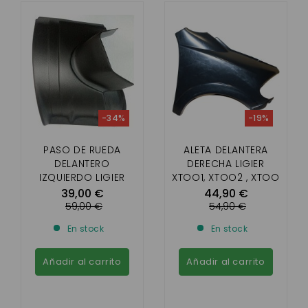
-34%
-19%
PASO DE RUEDA
ALETA DELANTERA
DELANTERO
DERECHA LIGIER
IZQUIERDO LIGIER
XTOO1, XTOO2 , XTOO
XTOO1 XTOO2 XTOO
MAX
39,00 €
44,90 €
MAX
59,00 €
54,90 €
En stock
En stock
Añadir al carrito
Añadir al carrito