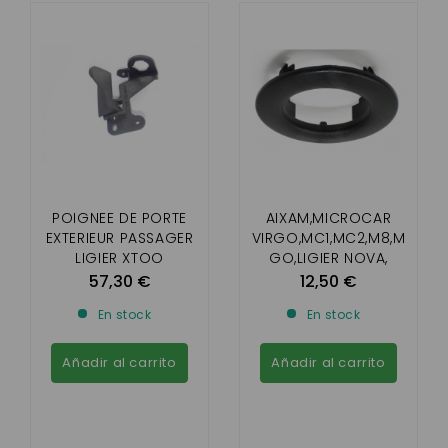
POIGNEE DE PORTE
AIXAM,MICROCAR
EXTERIEUR PASSAGER
VIRGO,MC1,MC2,M8,M
LIGIER XTOO
GO,LIGIER NOVA,
1/2/MAX/R/RS/S/OPTI
XTOO R/S/RS,IX0,
57,30 €
12,50 €
MAX
JS50,
En stock
En stock
JS60,CHATENET26,28,
30,32, JDM , BELLIER
B8
Añadir al carrito
Añadir al carrito