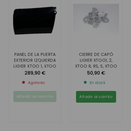
PANEL DE LA PUERTA
CIERRE DE CAPÓ
EXTERIOR IZQUIERDA
LIGIER XTOO1, 2,
LIGIER XTOO 1, XTOO
XTOO R, RS, S, XTOO
2, XTOO MAX, S, R, RS,
MAX, OPTIMAX, IXO,
289,90 €
50,90 €
OPTIMAX
JS50, MICROCAR,
Agotado
En stock
MGO 3, 4/5, 6, DUÉ
2/3/4/5/6
Añadir al carrito
Añadir al carrito