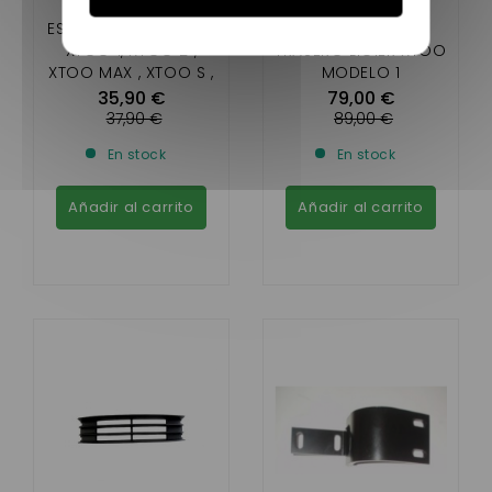
ESPEJO LIGIER RECTO
PARACHOQUES
XTOO 1, XTOO 2 ,
TRASERO LIGIER XTOO
XTOO MAX , XTOO S ,
MODELO 1
XTOO R , XTOO RS ,
35,90 €
79,00 €
IXO , JS 50 , OPTIMAX
37,90 €
89,00 €
En stock
En stock
Añadir al carrito
Añadir al carrito