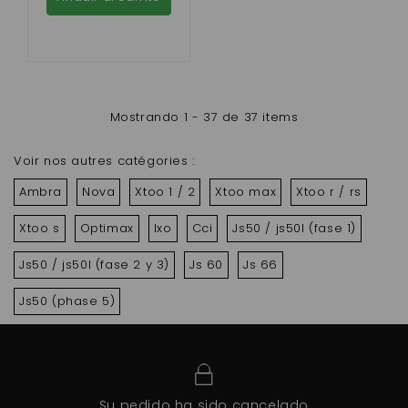
Mostrando 1 - 37 de 37 items
Voir nos autres catégories :
Ambra
Nova
Xtoo 1 / 2
Xtoo max
Xtoo r / rs
Xtoo s
Optimax
Ixo
Cci
Js50 / js50l (fase 1)
Js50 / js50l (fase 2 y 3)
Js 60
Js 66
Js50 (phase 5)
Su pedido ha sido cancelado