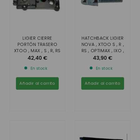
LIGIER CIERRE
HATCHBACK LIGIER
PORTÓN TRASERO
NOVA , XTOO S , R ,
XTOO , MAX , S , R, RS
RS , OPTIMAX , IXO ,
,IXO ,M8
MICROCAR CARGO ,
42,40 €
43,90 €
M8
En stock
En stock
Añadir al carrito
Añadir al carrito