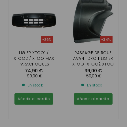
-26%
-34%
LIGIER XTOO1 /
PASSAGE DE ROUE
XTOO2 / XTOO MAX
AVANT DROIT LIGIER
PARACHOQUES
XTOO1 XTOO2 XTOO
DELANTERO (SIN
MAX
74,90 €
39,00 €
FAROS ANTINIEBLA)
99,90 €
59,00 €
En stock
En stock
Añadir al carrito
Añadir al carrito