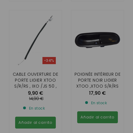
-34%
CABLE OUVERTURE DE
POIGNÉE INTÉRIEUR DE
PORTE LIGIER XTOO
PORTE NOIR LIGIER
S/R/RS , IXO /JS 50 ,
XTOO ,XTOO S/R/RS
FLEX , MICROCAR
,IXO/JS50, JS50
9,90 €
17,90 €
MGO 3/4/5/6 , DUÉ
L,OPTIMAX,MICROCAR
14,90 €
En stock
P85 , DUÉ 3/5/6
MGO3 , CARGO,DUÉ
En stock
Añadir al carrito
Añadir al carrito