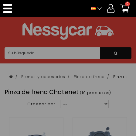
Panel de gestión de cookies
0
Frenos y accesorios
Pinza de freno
Pinza de f
Pinza de freno Chatenet
(10 productos)
Ordenar por