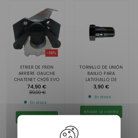
-16%
ETRIER DE FREIN
TORNILLO DE UNIÓN
ARRIERE GAUCHE
BANJO PARA
CHATENET CH26 EVO
LATIGUILLO DE
CH40 CH46 (AVEC
FRENO/PINZA DE
74,90 €
3,90 €
DISQUE DE FREIN
FRENO/ACTUADOR DE
89,00 €
En stock
ARRIERE)
FRENO (10 X100)
En stock
Añadir al carrito
Añadir al carrito