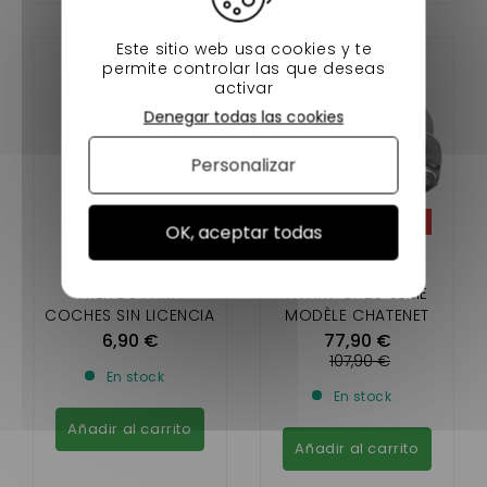
Este sitio web usa cookies y te
permite controlar las que deseas
activar
Denegar todas las cookies
Personalizar
-28%
OK, aceptar todas
LIMPIADOR DE
ETRIER DE FREIN
FRENOS PARA
AVANT CH26 3ÈMÈ
COCHES SIN LICENCIA
MODÈLE CHATENET
MOTUL 750 ML
CH40/CH46 (DISQUE
6,90 €
77,90 €
KILLING 3ÈME
107,90 €
En stock
MONTAGE)
En stock
Añadir al carrito
Añadir al carrito