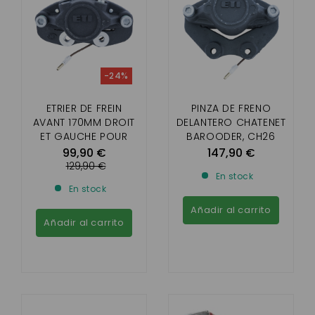
-24%
ETRIER DE FREIN
PINZA DE FRENO
AVANT 170MM DROIT
DELANTERO CHATENET
ET GAUCHE POUR
BAROODER, CH26
MICROCAR
(1ER MONTAJE)
99,90 €
147,90 €
LYRA,VIRGO ,MC1
129,90 €
En stock
,MC2 ,CHATENET
En stock
STELLA, MEDIA , JDM
TITANE
Añadir al carrito
Añadir al carrito