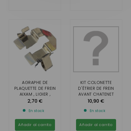
AGRAPHE DE
KIT COLONETTE
PLAQUETTE DE FREIN
D'ÉTRIER DE FREIN
AIXAM , LIGIER ,
AVANT CHATENET
MICROCAR, CHATENET
CH26/28/30/32/33/4
2,70 €
10,90 €
, JDM , MINAUTO ,
0/46, SPORTEEVO
En stock
En stock
BELLIER , DUÉ
BELLIER B8
Añadir al carrito
Añadir al carrito