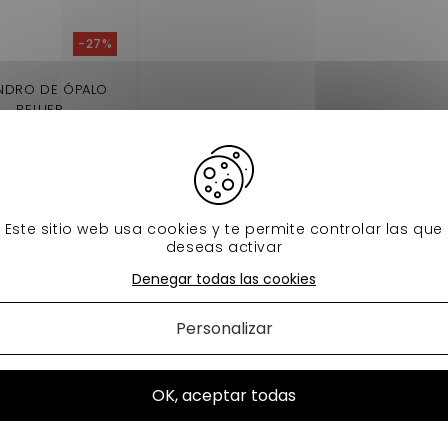
-27%
INDRO DE ÓPALO
BELLIER
,90 €
23,00 €
En stock
Este sitio web usa cookies y te permite controlar las que
adir al carrito
deseas activar
Denegar todas las cookies
Personalizar
1 - 1 de 1 item
OK, aceptar todas
utres catégories :
maletero aixam
Gato de maletero bellier
Gato de malete