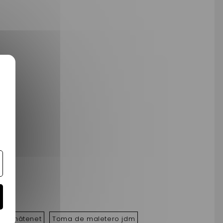
ro châtenet
Toma de maletero jdm