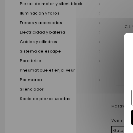
Piezas de motor y silent block
Iluminación y faros
Frenos y accesorios
CIL
Electricidad y batería
Cables y cilindros
16
Sistema de escape
Pare brise
Pneumatique et enjoliveur
Añ
Por marca
Silenciador
Socio de piezas usadas
Mostrando 
Voir nos a
Gato de 