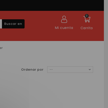
0
Buscar en
Mi cuenta
Carrito
er
Ordenar por
--