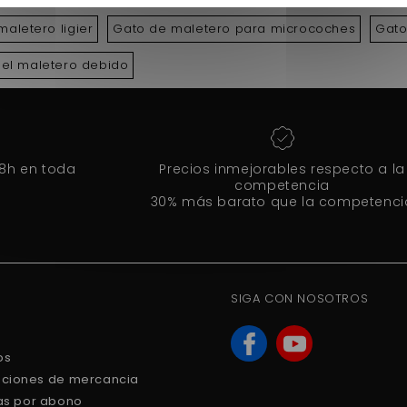
aletero ligier
Gato de maletero para microcoches
Gato
del maletero debido
48h en toda
Precios inmejorables respecto a la
competencia
30% más barato que la competenci
SIGA CON NOSOTROS
os
uciones de mercancia
ras por abono