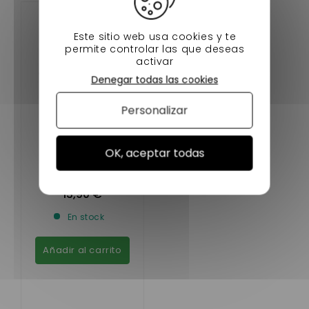
Este sitio web usa cookies y te
permite controlar las que deseas
activar
Denegar todas las cookies
Personalizar
VERIN DE HAYON
OK, aceptar todas
MICROCAR MGO
3/4/5/6
13,90 €
En stock
Añadir al carrito