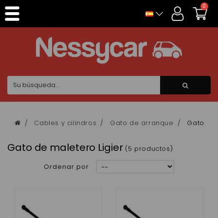
Panel de gestión de cookies
0
Cables y cilindros
Gato de arranque
Gato de 
Gato de maletero Ligier
(5 productos)
Ordenar por