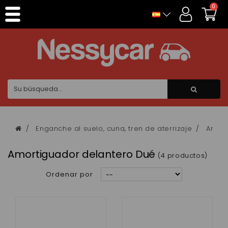
Panel de gestión de cookies
0
Enganche al suelo, cuna, tren de aterrizaje
Amort
Amortiguador delantero Dué
(4 productos)
Ordenar por