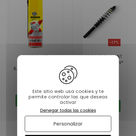
-17%
LUBRICANTE
AMORTISSEUR AVANT
DESENGRASANTE
DUÉ 2 P85 / SELON N°
BARDAHL COCHE SIN
DE SÉRIE
LICENCIA
12,90 €
49,90 €
59,90 €
En stock
Este sitio web usa cookies y te
En stock
permite controlar las que deseas
Añadir al carrito
activar
Añadir al carrito
Denegar todas las cookies
Personalizar