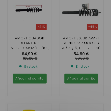
-41%
-45%
AMORTIGUADOR
AMORTISSEUR AVANT
DELANTERO
MICROCAR MGO 3 /
MICROCAR M8 , F8C ,
4 / 5 / 6, LIGIER JS 50
LIGIER JSRC , DUÉ
PHASE 2ET 3 DUÉ P85
64,90 €
54,90 €
FIRST
/ P88
109,00 €
99,00 €
En stock
En stock
Añadir al carrito
Añadir al carrito