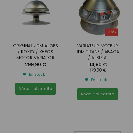
-36%
ORIGINAL JDM ALOES
VARIATEUR MOTEUR
/ ROXSY / XHEOS
JDM TITANE / ABACA
MOTOR VARIATOR
/ ALBIZIA
299,90 €
114,90 €
179,00 €
En stock
En stock
Añadir al carrito
Añadir al carrito