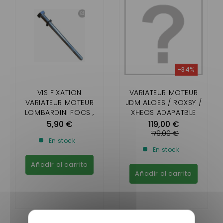
-34%
VIS FIXATION
VARIATEUR MOTEUR
VARIATEUR MOTEUR
JDM ALOES / ROXSY /
LOMBARDINI FOCS ,
XHEOS ADAPATBLE
PROGRESS ET
5,90 €
119,00 €
YANMAR(SAUF DCI)
179,00 €
En stock
En stock
Añadir al carrito
Añadir al carrito