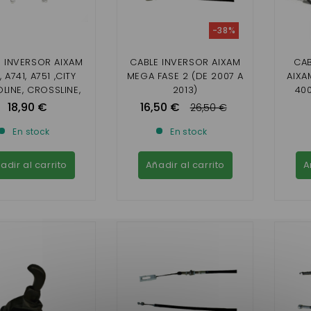
-38%
E INVERSOR AIXAM
CABLE INVERSOR AIXAM
CAB
, A741, A751 ,CITY
MEGA FASE 2 (DE 2007 A
AIXA
LINE, CROSSLINE,
2013)
400
SCOUTY
18,90 €
16,50 €
26,50 €
En stock
En stock
adir al carrito
Añadir al carrito
A