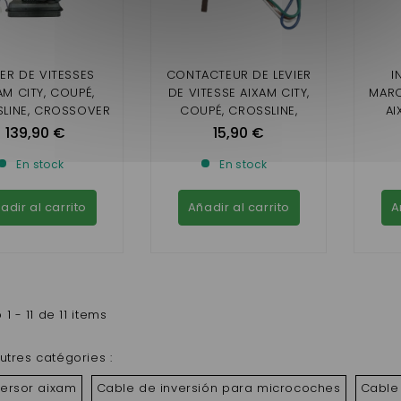
IER DE VITESSES
CONTACTEUR DE LEVIER
I
AM CITY, COUPÉ,
DE VITESSE AIXAM CITY,
MARC
LINE, CROSSOVER
COUPÉ, CROSSLINE,
AI
MME IMPULSION
CROSSOVER / MINAUTO /
200
139,90 €
15,90 €
SION SENSATION
GAMME SENSATION
ÉMOTION
,ÉMOTION, AMBITION
En stock
En stock
adir al carrito
Añadir al carrito
A
1 - 11 de 11 items
utres catégories :
versor aixam
Cable de inversión para microcoches
Cable 