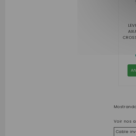
LEV
AIX
CROSS
GA
VI
Añ
Mostrando 
Voir nos a
Cable in