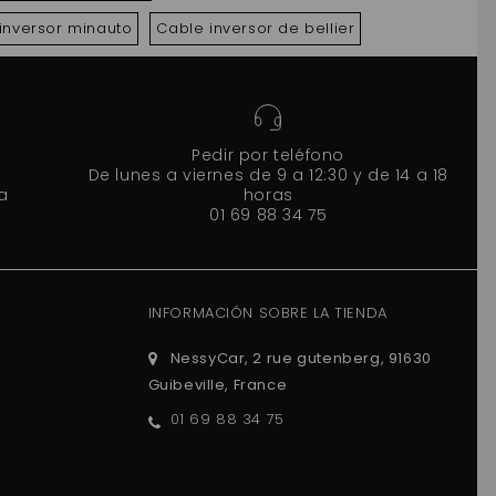
inversor minauto
Cable inversor de bellier
Pedir por teléfono
De lunes a viernes de 9 a 12:30 y de 14 a 18
a
horas
01 69 88 34 75
INFORMACIÓN SOBRE LA TIENDA
NessyCar, 2 rue gutenberg, 91630
Guibeville, France
01 69 88 34 75