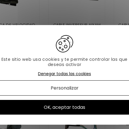
CA DE VELOCIDAD
CABLE INVERSEUR AIXAM
CABL
, A741, A721, A751,
MEGA PHASE 1 (E 2003 À
MEG
TY, CROSSLINE,
2007)
DLINE, SCOUTY,
64,90 €
24,90 €
SSOVER, COUPE
MA DE PULSO 1ER
En stock
En stock
Este sitio web usa cookies y te permite controlar las que
CONJUNTO)
deseas activar
adir al carrito
Añadir al carrito
A
Denegar todas las cookies
Personalizar
OK, aceptar todas