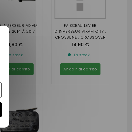
E INVERSEUR AIXAM
FAISCEAU LEVIER
A DE 2014 À 2017
D'INVERSEUR AIXAM CITY ,
CROSSLINE , CROSSOVER
, COUPE , GTI ( GAMME
29,90 €
14,90 €
IMPULSION , VISION ,
SENSATION)
En stock
En stock
ñadir al carrito
Añadir al carrito