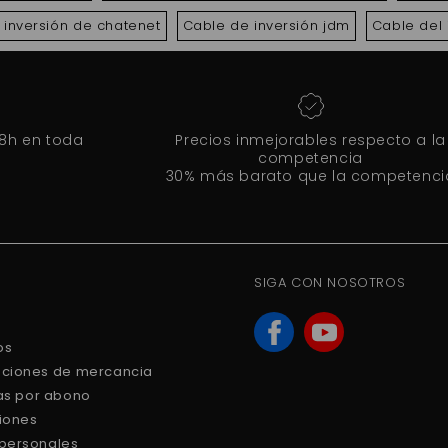
 inversión de chatenet
Cable de inversión jdm
Cable del 
48h en toda
Precios inmejorables respecto a la
competencia
30% más barato que la competenci
SIGA CON NOSOTROS
os
uciones de mercancia
ras por abono
ciones
 personales