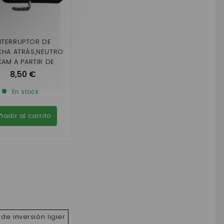
NTERRUPTOR DE
HA ATRÁS,NEUTRO
XAM A PARTIR DE
4,MICROCAR MC2
8,50 €
En stock
ñadir al carrito
de inversión ligier