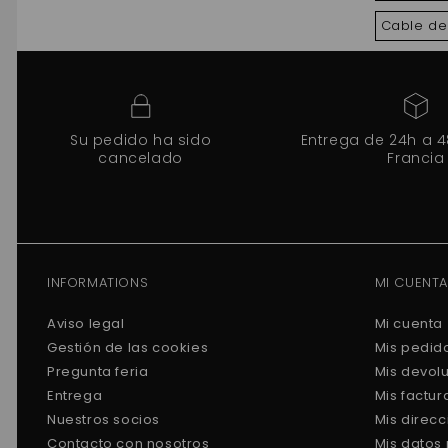
Cable de
Su pedido ha sido
Entrega de 24h a 
cancelado
Francia
INFORMATIONS
MI CUENTA
Aviso legal
Mi cuenta
Gestión de las cookies
Mis pedid
Pregunta feria
Mis devol
Entrega
Mis factu
Nuestros socios
Mis direc
Contacto con nosotros
Mis datos