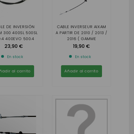
LE DE INVERSIÓN
CABLE INVERSEUR AIXAM
M 300 400SL 500SL
A PARTIR DE 2010 / 2013 /
.4 400EVO 500.4
2016 ( GAMME
500.5
IMPULSION,VISION,SENSAT
23,90 €
19,90 €
ION)
En stock
En stock
ñadir al carrito
Añadir al carrito