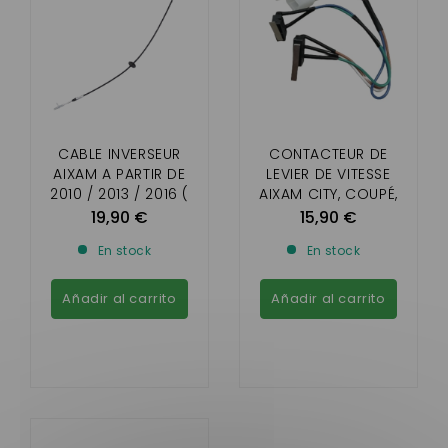
CABLE INVERSEUR
CONTACTEUR DE
AIXAM A PARTIR DE
LEVIER DE VITESSE
2010 / 2013 / 2016 (
AIXAM CITY, COUPÉ,
GAMME
CROSSLINE,
19,90 €
15,90 €
IMPULSION,VISION,SEN
CROSSOVER /
En stock
En stock
SATION)
MINAUTO / GAMME
SENSATION ,ÉMOTION,
AMBITION
Añadir al carrito
Añadir al carrito