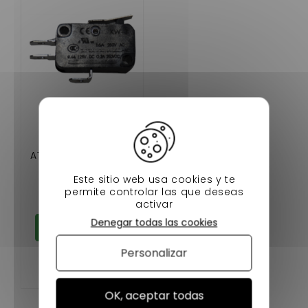
INTERRUPTOR DE
MARCHA
ATRÁS,NEUTRO AIXAM
A PARTIR DE
8,50 €
Este sitio web usa cookies y te
2004,MICROCAR MC2
permite controlar las que deseas
En stock
activar
Denegar todas las cookies
Añadir al carrito
Personalizar
OK, aceptar todas