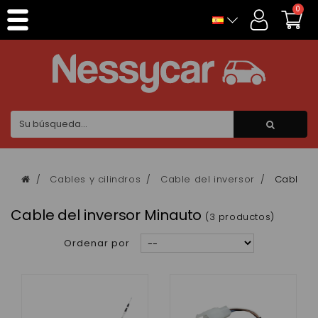
Panel de gestión de cookies
0
Cables y cilindros
Cable del inversor
Cable de
Cable del inversor Minauto
(3 productos)
Ordenar por