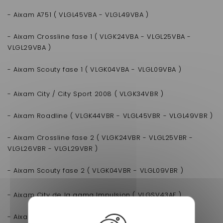
- Aixam A751 ( VLGL45VBA - VLGL49VBA )
- Aixam Crossline fase 1 ( VLGK24VBA - VLGL25VBA -
VLGL29VBA )
- Aixam Scouty fase 1 ( VLGK04VBA - VLGL09VBA )
- Aixam City / City Sport 2008 ( VLGK34VBR )
- Aixam Roadline ( VLGK44VBR - VLGL45VBR - VLGL49VBR )
- Aixam Crossline fase 2 ( VLGK24VBR - VLGL25VBR -
VLGL26VBR - VLGL29VBR )
- Aixam Scouty fase 2 ( VLGK04VBR - VLGL09VBR )
- Aixam City de la gama Impulsion ( VLGSV43AF )
- Aixam Coupé de la gama Impulsion ( VLGSV41AF )