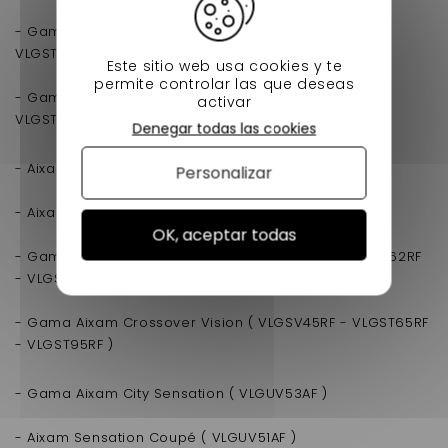
- Gama Aixam Crossline Impulsion ( VLGSV42AF -
VLGST62AF - VLGST92AF )
Este sitio web usa cookies y te
permite controlar las que deseas
- Gama Aixam Crossover Impulsion ( VLGSV45AF -
activar
VLGST65AF - VLGST95AF )
Denegar todas las cookies
- Aixam City de la gama Vision ( VLGSV43RF )
Personalizar
- Aixam Vision Coupé ( VLGSV41RF )
OK, aceptar todas
- Gama Aixam Crossline Vision ( VLGSV42RF - VLGST62RF
- VLGST92RF )
- Gama Aixam Crossover Vision ( VLGSV45RF - VLGST65RF
- VLGST95RF )
- Gama Aixam City Sensation ( VLGUV53AF )
- Aixam Sensation Coupé ( VLGUV51AF )