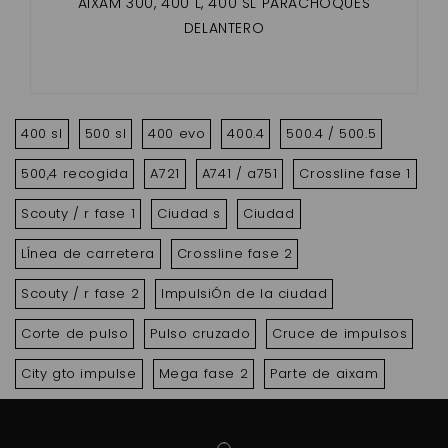
AIXAM 300, 400 L, 400 SL PARACHOQUES
DELANTERO
400 sl
500 sl
400 evo
400.4
500.4 / 500.5
500,4 recogida
A721
A741 / a751
Crossline fase 1
Scouty / r fase 1
Ciudad s
Ciudad
LÍnea de carretera
Crossline fase 2
Scouty / r fase 2
ImpulsiÓn de la ciudad
Corte de pulso
Pulso cruzado
Cruce de impulsos
City gto impulse
Mega fase 2
Parte de aixam