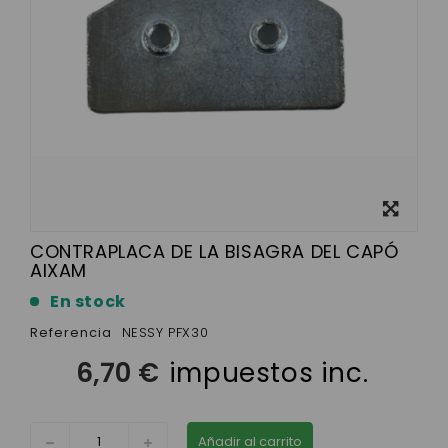
Ver más
grande
CONTRAPLACA DE LA BISAGRA DEL CAPÓ
AIXAM
En stock
Referencia
NESSY PFX30
6,70 €
impuestos inc.
Añadir al carrito