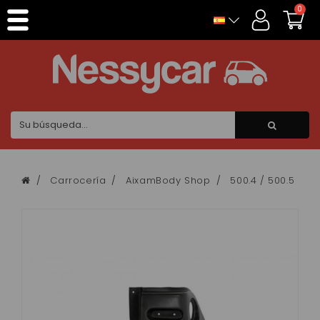
Panel de gestión de cookies
0
Carrocería
AixamBody Shop
500.4 / 500.5
Z