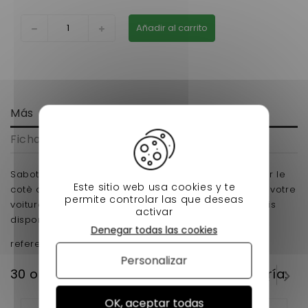
Añadir al carrito
Más
Ficha técnica
Sabot arriere droit aixam 500.4 Ce produit qui va sur le
Este sitio web usa cookies y te
cotè arriere du pare-chocs est adaptable droit sur votre
permite controlar las que deseas
voiture en matière ABS est votre voiture sans permis
activar
disponible chez nessycar spécialiste de la VSP!!!
Denegar todas las cookies
reference d'origine : 7W024A
Personalizar
30 otros productos en la misma categoría:
OK, aceptar todas