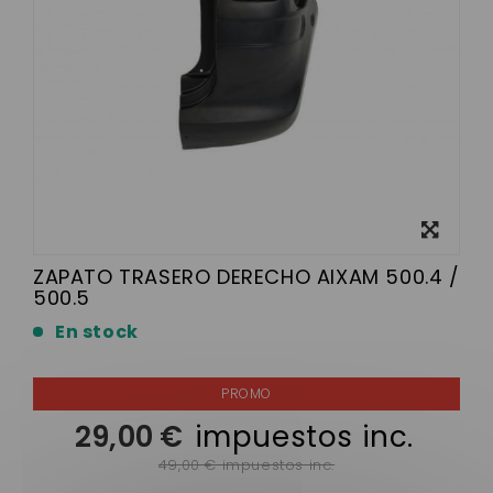
Ver más
grande
ZAPATO TRASERO DERECHO AIXAM 500.4 /
500.5
En stock
29,00 €
impuestos inc.
49,00 € impuestos inc.