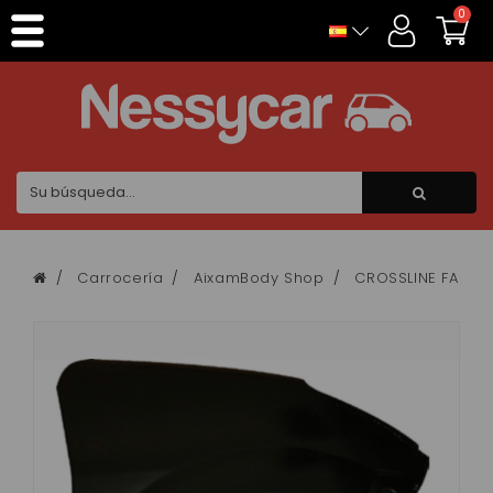
Panel de gestión de cookies
0
Carrocería
AixamBody Shop
CROSSLINE FASE 2