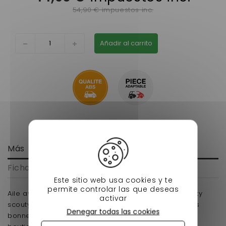
54,90 € impuestos inc.
Añadir al carrito
Más
Ficha técnica
Este sitio web usa cookies y te
permite controlar las que deseas
Aile avant droite aixam s'adapte sur les modèles city
activar
scouty phase 2 , crossline phase 2 rodaline , de très
Denegar todas las cookies
bonne qualité prix moins chère chez nessycar vsp