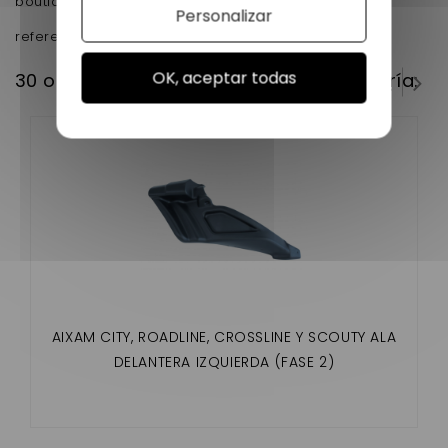
boutique en ligne !!!
Personalizar
reference d'origine :7AG014
OK, aceptar todas
30 otros productos en la misma categoría:
AIXAM CITY, ROADLINE, CROSSLINE Y SCOUTY ALA
DELANTERA IZQUIERDA (FASE 2)