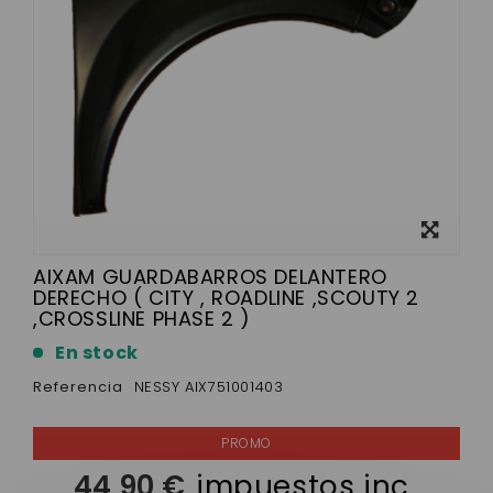
Ver más
grande
AIXAM GUARDABARROS DELANTERO
DERECHO ( CITY , ROADLINE ,SCOUTY 2
,CROSSLINE PHASE 2 )
En stock
Referencia
NESSY AIX751001403
44,90 €
impuestos inc.