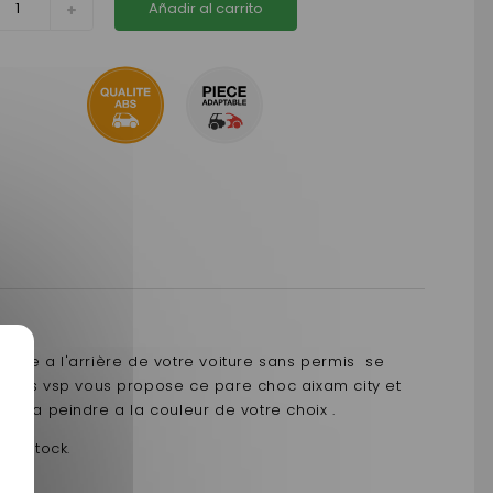
Añadir al carrito
uve a l'arrière de votre voiture sans permis se
 pieces vsp vous propose ce pare choc aixam city et
t a peindre a la couleur de votre choix .
 en stock.