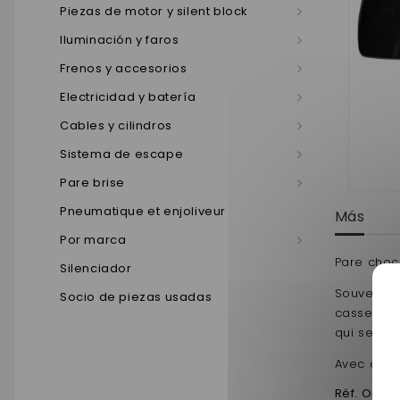
Piezas de motor y silent block
Iluminación y faros
Frenos y accesorios
Electricidad y batería
Cables y cilindros
Sistema de escape
Pare brise
Pneumatique et enjoliveur
Más
Por marca
Pare choc 
Silenciador
Souvent c
Socio de piezas usadas
casse ou s
qui se mo
Avec des p
Réf. Origi