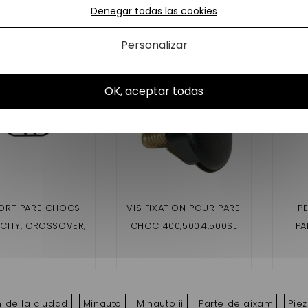
Denegar todas las cookies
s productos en la misma categoría:
Personalizar
OK, aceptar todas
ORT PARE CHOCS
VIS FIXATION POUR PARE
P
 CITY, CROSSOVER,
CHOC 400,500.4,500SL
PA
LINE, GTO, COUPE
,500.5,721,741,75,CITY
MME IMPULSION)
,SCOUTY
,CROSSLINE,ROADLINE
GTO,CROSSOVER ,MEGA
n de la ciudad
Minauto
Minauto ii
Parte de aixam
Pie