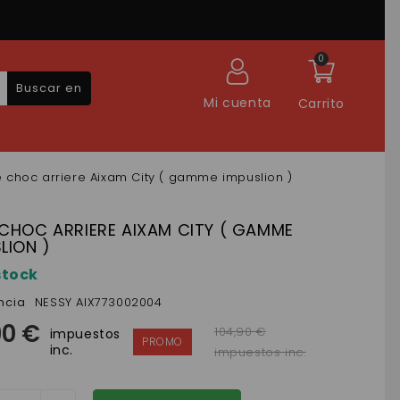
0
Buscar en
Mi cuenta
Carrito
 choc arriere Aixam City ( gamme impuslion )
 CHOC ARRIERE AIXAM CITY ( GAMME
LION )
stock
ncia
NESSY AIX773002004
90 €
104,90 €
impuestos
inc.
impuestos inc.