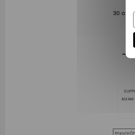
30 otro
SUPP
AIXAM
CROSS
(GA
ImpulsiÓ