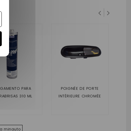
EGAMENTO PARA
POIGNÉE DE PORTE
SOP
RABRISAS 310 ML
INTÉRIEURE CHROMÈE
TI
AIXAM
CR
CRO
za minauto