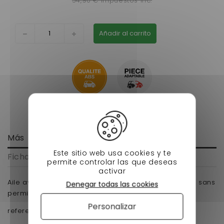
54,90 € impuestos inc.
Añadir al carrito
Más
Este sitio web usa cookies y te
Ficha técnica
permite controlar las que deseas
activar
Aile avant droite aixam mega 2 pour fourgon voiture sans
Denegar todas las cookies
permis en ABS pret a peindre .
Personalizar
reference d'origine : 7MD014