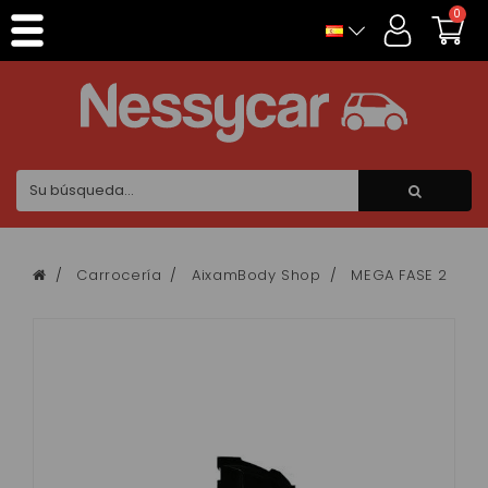
Panel de gestión de cookies
0
Carrocería
AixamBody Shop
MEGA FASE 2
A