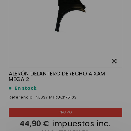
Ver más
grande
ALERÓN DELANTERO DERECHO AIXAM
MEGA 2
En stock
Referencia
NESSY MTRUCK75103
44,90 €
impuestos inc.