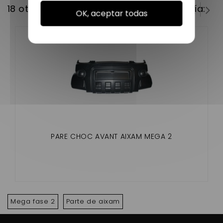
18 otros productos en la misma categoría:
OK, aceptar todas
PARE CHOC AVANT AIXAM MEGA 2
Mega fase 2
Parte de aixam