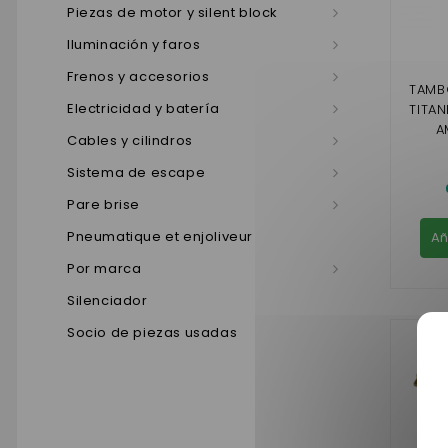
Piezas de motor y silent block
Iluminación y faros
Frenos y accesorios
TAMB
Electricidad y batería
TITANE
A
Cables y cilindros
CHAT
CH 2
Sistema de escape
Pare brise
Pneumatique et enjoliveur
Añ
Por marca
Silenciador
Socio de piezas usadas