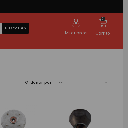
0
Buscar en
Mi cuenta
Carrito
Ordenar por
--