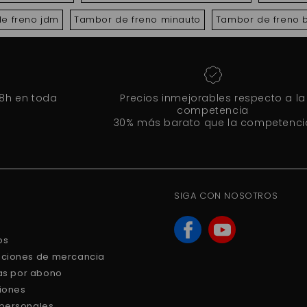
e freno jdm
Tambor de freno minauto
Tambor de freno b
48h en toda
Precios inmejorables respecto a la
competencia
30% más barato que la competenci
SIGA CON NOSOTROS
os
uciones de mercancia
ras por abono
ciones
 personales