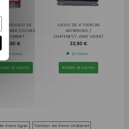
EITE LÍQUIDO DE
JUEGO DE 4 TUERCAS
NOS PARA COCHES
ANTIRROBO /
SIN CARNET
CHATENET// JDM/ LIGIER/
MICROCAR
9,90 €
33,90 €
En stock
En stock
ñadir al carrito
Añadir al carrito
e freno ligier
Tambor de freno chatenet