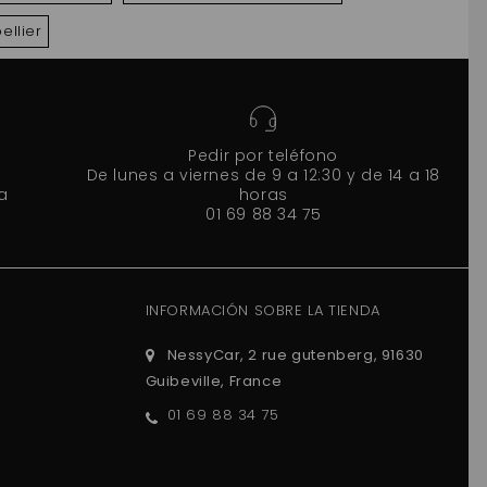
ellier
Pedir por teléfono
De lunes a viernes de 9 a 12:30 y de 14 a 18
a
horas
01 69 88 34 75
INFORMACIÓN SOBRE LA TIENDA
NessyCar, 2 rue gutenberg, 91630
Guibeville, France
01 69 88 34 75