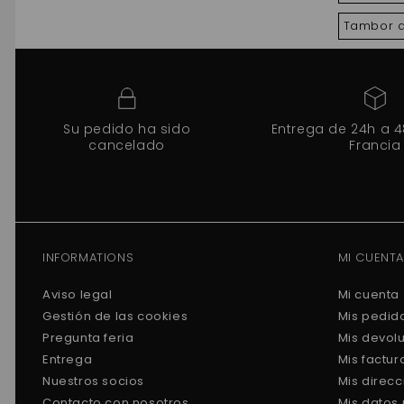
Tambor d
Su pedido ha sido
Entrega de 24h a 
cancelado
Francia
INFORMATIONS
MI CUENTA
Aviso legal
Mi cuenta
Gestión de las cookies
Mis pedid
Pregunta feria
Mis devol
Entrega
Mis factu
Nuestros socios
Mis direc
Contacto con nosotros
Mis datos