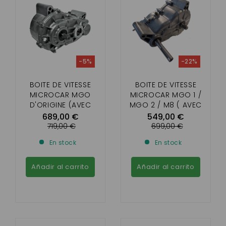
-5%
-22%
BOITE DE VITESSE
BOITE DE VITESSE
MICROCAR MGO
MICROCAR MGO 1 /
D'ORIGINE (AVEC
MGO 2 / M8 ( AVEC
PRISE COMPTEUR SUR
CAPTEUR A L'ARRIERE
689,00 €
549,00 €
LE COTÉ)
)
719,00 €
699,00 €
En stock
En stock
Añadir al carrito
Añadir al carrito