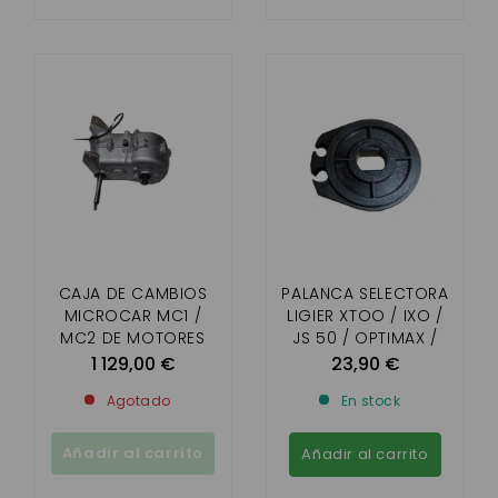
CAJA DE CAMBIOS
PALANCA SELECTORA
MICROCAR MC1 /
LIGIER XTOO / IXO /
MC2 DE MOTORES
JS 50 / OPTIMAX /
ORIGINALES
MICROCAR MGO3,4
1 129,00 €
23,90 €
LOMBARDINI Y
,M8,CARGO,DUE
Agotado
En stock
YANMAR
Añadir al carrito
Añadir al carrito