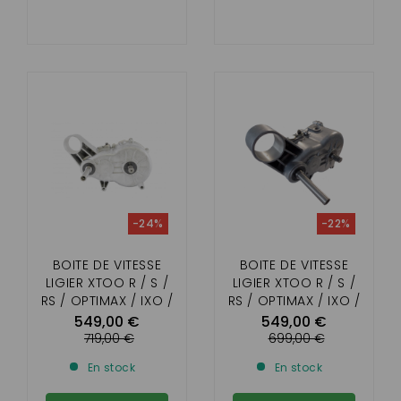
-24%
-22%
BOITE DE VITESSE
BOITE DE VITESSE
LIGIER XTOO R / S /
LIGIER XTOO R / S /
RS / OPTIMAX / IXO /
RS / OPTIMAX / IXO /
MICROCAR CARGO
MICROCAR CARGO
549,00 €
549,00 €
MOTEUR PROGRESS
MOTEUR DCI
719,00 €
699,00 €
En stock
En stock