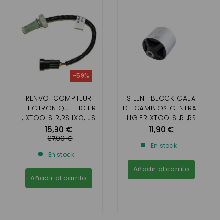
-59%
RENVOI COMPTEUR
SILENT BLOCK CAJA
ELECTRONIQUE LIGIER
DE CAMBIOS CENTRAL
, XTOO S ,R,RS IXO, JS
LIGIER XTOO S ,R ,RS
50, JS 50L,
,OPTIMAX , IXO ,
15,90 €
11,90 €
JSRC,OPTIMAX /
MICROCAR CARGO
37,90 €
En stock
MICROCAR CARGO ,
(MOTOR PROGRESS )
En stock
M8 , F8C
Añadir al carrito
Añadir al carrito