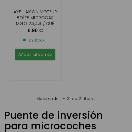
AXE LIAISON MOTEUR
BOÎTE MICROCAR
MGO 2,3,4,6 / DUÉ
2/3/6/LIGIER XTOO
6,90 €
R,RS,OPTIMAX,IXO,
En stock
JSRC, JS50,JS60 /
MOTEUR LOMBARDINI
DCI
Añadir al carrito
Mostrando 1 - 21 de 21 items
Puente de inversión
para microcoches