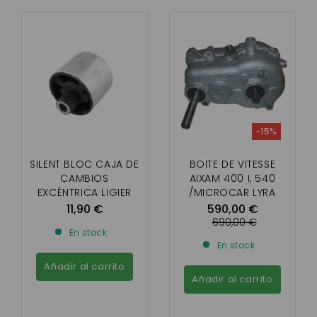
-15%
SILENT BLOC CAJA DE
BOITE DE VITESSE
CAMBIOS
AIXAM 400 I, 540
EXCÉNTRICA LIGIER
/MICROCAR LYRA
XTOO S ,R ,RS
,VIRGO/ CHATENET
11,90 €
590,00 €
,OPTIMAX , IXO ,
STELLA / JDM TITANE 3
690,00 €
En stock
MICROCAR CARGO
(AVEC MOTEUR
En stock
(MOTOR DCI )
LOMBARDINI FOCS )
Añadir al carrito
Añadir al carrito