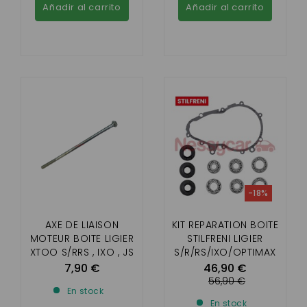
Añadir al carrito
Añadir al carrito
-18%
AXE DE LIAISON
KIT REPARATION BOITE
MOTEUR BOITE LIGIER
STILFRENI LIGIER
XTOO S/RRS , IXO , JS
S/R/RS/IXO/OPTIMAX
50 , MICROCAR
2 , MICROCAR
7,90 €
46,90 €
MGO3/4/5/6 ,
CARGO
56,90 €
En stock
CARGO , DUÉ
En stock