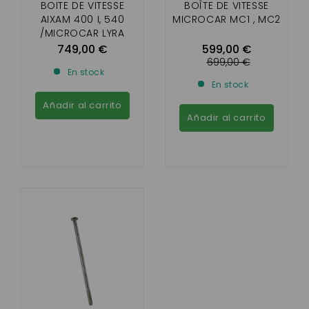
BOITE DE VITESSE
BOÎTE DE VITESSE
AIXAM 400 I, 540
MICROCAR MC1 , MC2
/MICROCAR LYRA
,VIRGO/ CHATENET
749,00 €
599,00 €
STELLA ,MEDIA / JDM
699,00 €
En stock
TITANE / BELLIER B8
En stock
D'ORIGINE
Añadir al carrito
Añadir al carrito