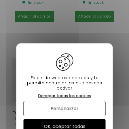
En stock
En stock
M8, MGO 3/4/5/6,
DUÉ 2/3/4
Añadir al carrito
Añadir al carrito
Este sitio web usa cookies y te
permite controlar las que deseas
activar
Denegar todas las cookies
Personalizar
TORNILLO DEL TAPÓN
BOITE DE VITESSE
DE VACIADO DE LA
LIGIER IXO , JS50
CAJA DE CAMBIOS
PHASE 1 / 2 / 3,
OK, aceptar todas