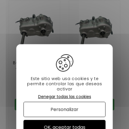
BOITE DE VITESSE 1:10
BOITE DE VITESSE
- CHATENET CH 26
AIXAM 400 I, 540
ORIGINAL
/MICROCAR LYRA
Este sitio web usa cookies y te
,VIRGO/ CHATENET
1 190,00 €
749,00 €
permite controlar las que deseas
STELLA ,MEDIA / JDM
activar
En stock
En stock
TITANE / BELLIER B8
Denegar todas las cookies
D'ORIGINE
Añadir al carrito
Añadir al carrito
Personalizar
OK, aceptar todas