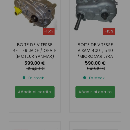
-15%
-15%
BOITE DE VITESSE
BOITE DE VITESSE
BELLIER JADE / OPALE
AIXAM 400 I, 540
(MOTEUR YANMAR)
/MICROCAR LYRA
,VIRGO/ CHATENET
599,00 €
590,00 €
STELLA / JDM TITANE 3
699,00 €
690,00 €
(AVEC MOTEUR
En stock
En stock
LOMBARDINI FOCS )
Añadir al carrito
Añadir al carrito