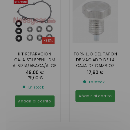
-38%
KIT REPARACIÓN
TORNILLO DEL TAPÓN
CAJA STILFRENI JDM
DE VACIADO DE LA
ALBIZIA/ABACA/ALOE
CAJA DE CAMBIOS
S/ROXSY/XHEOS,LIGIE
AIXAM, MICROCAR,
49,00 €
17,90 €
R
LIGIER, CHATENET,
79,00 €
En stock
AMBRA,NOVA,XTOO1/
JDM, MINAUTO,
En stock
2/MAX ,BELLIER OPALE,
BELLIER, DUÉ
JADE
Añadir al carrito
Añadir al carrito