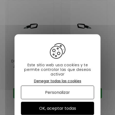
AIXAM ESPEJO
AIXAM ESPEJO
DERECHO 400SL 540
RETROVISOR
Este sitio web usa cookies y te
JDM TITANIO LIGIER
IZQUIERDO 400SL
permite controlar las que deseas
AMBRA NOVA
540 JDM TITANIO
23,90 €
23,90 €
activar
MICROCAR VIRGO
LIGIER AMBRA NOVA
Denegar todas las cookies
En stock
En stock
MICROCAR VIRGO
Personalizar
Añadir al carrito
Añadir al carrito
OK, aceptar todas