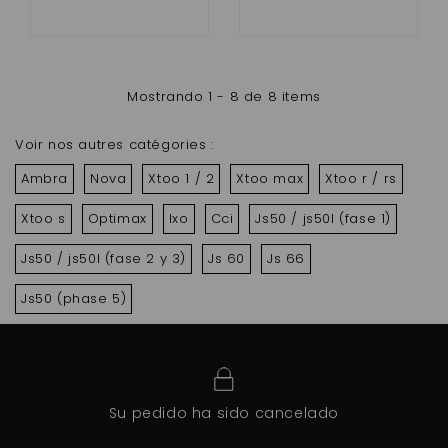
Mostrando 1 - 8 de 8 items
Voir nos autres catégories :
Ambra
Nova
Xtoo 1 / 2
Xtoo max
Xtoo r / rs
Xtoo s
Optimax
Ixo
Cci
Js50 / js50l (fase 1)
Js50 / js50l (fase 2 y 3)
Js 60
Js 66
Js50 (phase 5)
Su pedido ha sido cancelado