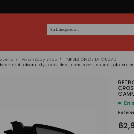
ocería
AixamBody Shop
IMPULSIÓN DE LA CIUDAD
iseur droit aixam city , crossline , crossover , coupé , gto cro
RETRO
CROS
GAMME
En 
Refere
62,