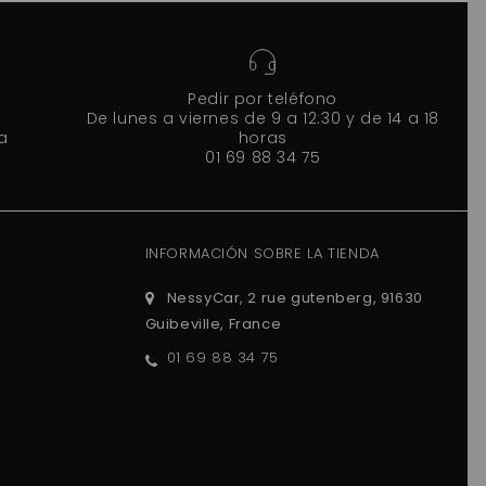
Pedir por teléfono
De lunes a viernes de 9 a 12:30 y de 14 a 18
a
horas
01 69 88 34 75
INFORMACIÓN SOBRE LA TIENDA
NessyCar, 2 rue gutenberg, 91630
Guibeville, France
01 69 88 34 75