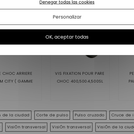
Denegar todas las cookies
Personalizar
OK, aceptar todas
E CHOC ARRIERE
VIS FIXATION POUR PARE
P
AM CITY ( GAMME
CHOC 400,500.4,500SL
PA
IMPUSLION )
,500.5,721,741,75,CITY
,SCOUTY
,CROSSLINE,ROADLINE
GTO,CROSSOVER ,MEGA
n de la ciudad
Corte de pulso
Pulso cruzado
Cruce de 
t
VisiÓn transversal
VisiÓn transversal
VisiÓn de la ciu