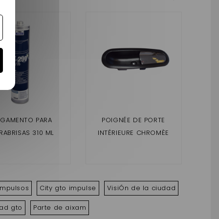
EGAMENTO PARA
POIGNÉE DE PORTE
SOP
RABRISAS 310 ML
INTÉRIEURE CHROMÈE
TI
AIXAM
CR
CRO
impulsos
City gto impulse
VisiÓn de la ciudad
dad gto
Parte de aixam