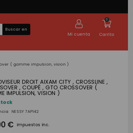
0
Buscar en
Mi cuenta
Carrito
ssover ( gamme impulsion, vision )
VISEUR DROIT AIXAM CITY , CROSSLINE ,
SOVER , COUPÉ , GTO CROSSOVER (
 IMPULSION, VISION )
stock
ncia
NESSY 7AP142
90 €
impuestos inc.