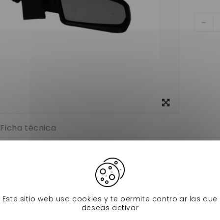
Ver más
grande
Ficha técnica
seur droit vsp aixam city gto coupe crossline crossover a par
 nous chez www.nessycar.fr
e 7AP142
Este sitio web usa cookies y te permite controlar las que
deseas activar
s productos en la misma categoría: