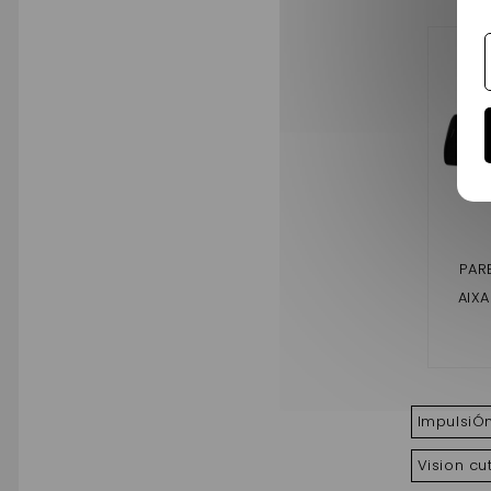
PAR
AIX
ImpulsiÓ
Vision cu