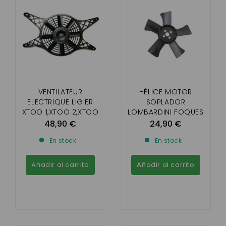
VENTILATEUR
HÉLICE MOTOR
ELECTRIQUE LIGIER
SOPLADOR
XTOO 1,XTOO 2,XTOO
LOMBARDINI FOQUES
MAX ,OPTIMAX
Y PROGRESO
48,90 €
24,90 €
,IXO,JS50, MICROCAR
En stock
En stock
MGO,M8 ,F8C,
CARGO
Añadir al carrito
Añadir al carrito