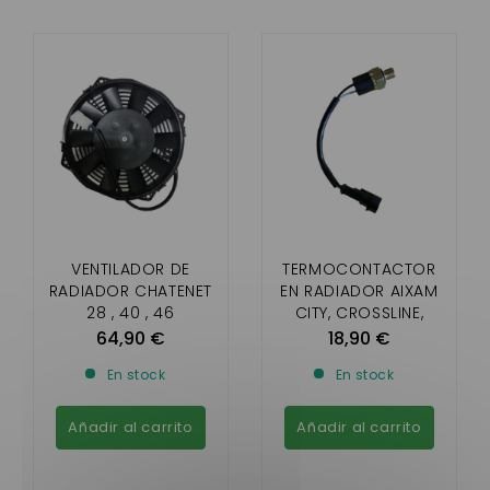
VENTILADOR DE
TERMOCONTACTOR
RADIADOR CHATENET
EN RADIADOR AIXAM
28 , 40 , 46
CITY, CROSSLINE,
COUPÉ, CROSSOVER
64,90 €
18,90 €
(SENSATION, GAMA
En stock
En stock
EMOTION)
Añadir al carrito
Añadir al carrito