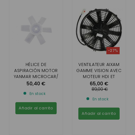
-27%
HÉLICE DE
VENTILATEUR AIXAM
ASPIRACIÓN MOTOR
GAMME VISION AVEC
YANMAR MICROCAR/
MOTEUR HDI ET
CHATENET / JDM /
GAMME SENSATION
50,40 €
65,00 €
BELLIER
TOUS MOTEUR
89,00 €
En stock
En stock
Añadir al carrito
Añadir al carrito